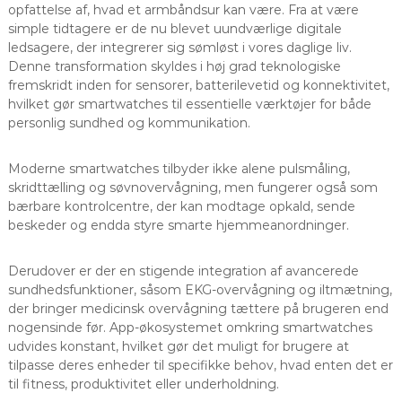
opfattelse af, hvad et armbåndsur kan være. Fra at være
simple tidtagere er de nu blevet uundværlige digitale
ledsagere, der integrerer sig sømløst i vores daglige liv.
Denne transformation skyldes i høj grad teknologiske
fremskridt inden for sensorer, batterilevetid og konnektivitet,
hvilket gør smartwatches til essentielle værktøjer for både
personlig sundhed og kommunikation.
Moderne smartwatches tilbyder ikke alene pulsmåling,
skridttælling og søvnovervågning, men fungerer også som
bærbare kontrolcentre, der kan modtage opkald, sende
beskeder og endda styre smarte hjemmeanordninger.
Derudover er der en stigende integration af avancerede
sundhedsfunktioner, såsom EKG-overvågning og iltmætning,
der bringer medicinsk overvågning tættere på brugeren end
nogensinde før. App-økosystemet omkring smartwatches
udvides konstant, hvilket gør det muligt for brugere at
tilpasse deres enheder til specifikke behov, hvad enten det er
til fitness, produktivitet eller underholdning.