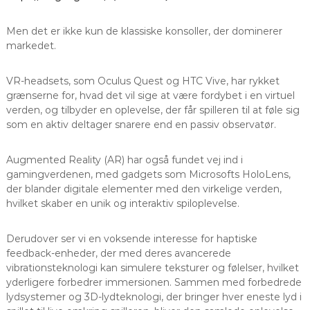
Men det er ikke kun de klassiske konsoller, der dominerer
markedet.
VR-headsets, som Oculus Quest og HTC Vive, har rykket
grænserne for, hvad det vil sige at være fordybet i en virtuel
verden, og tilbyder en oplevelse, der får spilleren til at føle sig
som en aktiv deltager snarere end en passiv observatør.
Augmented Reality (AR) har også fundet vej ind i
gamingverdenen, med gadgets som Microsofts HoloLens,
der blander digitale elementer med den virkelige verden,
hvilket skaber en unik og interaktiv spiloplevelse.
Derudover ser vi en voksende interesse for haptiske
feedback-enheder, der med deres avancerede
vibrationsteknologi kan simulere teksturer og følelser, hvilket
yderligere forbedrer immersionen. Sammen med forbedrede
lydsystemer og 3D-lydteknologi, der bringer hver eneste lyd i