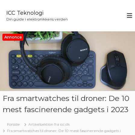
V
i
ICC Teknologi
d
Din guide i elektronikkens verden
e
r
e
Annonce
t
i
l
i
n
d
h
o
l
Fra smartwatches til droner: De 10
d
mest fascinerende gadgets i 2023
Forside
Artikelsektion fra icc.dk
Fra smartwatches til droner: De 10 mest fascinerende gadgets i