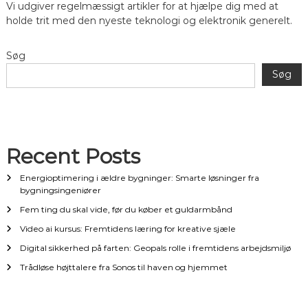
g
Vi udgiver regelmæssigt artikler for at hjælpe dig med at
holde trit med den nyeste teknologi og elektronik generelt.
a
Søg
t
Søg
i
o
Recent Posts
n
Energioptimering i ældre bygninger: Smarte løsninger fra
bygningsingeniører
Fem ting du skal vide, før du køber et guldarmbånd
Video ai kursus: Fremtidens læring for kreative sjæle
Digital sikkerhed på farten: Geopals rolle i fremtidens arbejdsmiljø
Trådløse højttalere fra Sonos til haven og hjemmet