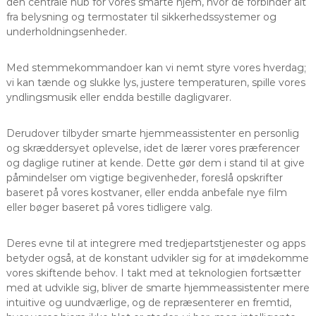
den centrale hub for vores smarte hjem, hvor de forbinder alt
fra belysning og termostater til sikkerhedssystemer og
underholdningsenheder.
Med stemmekommandoer kan vi nemt styre vores hverdag;
vi kan tænde og slukke lys, justere temperaturen, spille vores
yndlingsmusik eller endda bestille dagligvarer.
Derudover tilbyder smarte hjemmeassistenter en personlig
og skræddersyet oplevelse, idet de lærer vores præferencer
og daglige rutiner at kende. Dette gør dem i stand til at give
påmindelser om vigtige begivenheder, foreslå opskrifter
baseret på vores kostvaner, eller endda anbefale nye film
eller bøger baseret på vores tidligere valg.
Deres evne til at integrere med tredjepartstjenester og apps
betyder også, at de konstant udvikler sig for at imødekomme
vores skiftende behov. I takt med at teknologien fortsætter
med at udvikle sig, bliver de smarte hjemmeassistenter mere
intuitive og uundværlige, og de repræsenterer en fremtid,