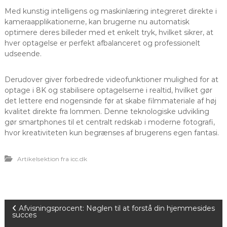
Med kunstig intelligens og maskinlæring integreret direkte i
kameraapplikationerne, kan brugerne nu automatisk
optimere deres billeder med et enkelt tryk, hvilket sikrer, at
hver optagelse er perfekt afbalanceret og professionelt
udseende.
Derudover giver forbedrede videofunktioner mulighed for at
optage i 8K og stabilisere optagelserne i realtid, hvilket gør
det lettere end nogensinde før at skabe filmmateriale af høj
kvalitet direkte fra lommen. Denne teknologiske udvikling
gør smartphones til et centralt redskab i moderne fotografi,
hvor kreativiteten kun begrænses af brugerens egen fantasi.
Artikelsektion fra icc.dk
I
Afvisningsprocent: Nøglen til at forstå din hjemmesides
succes