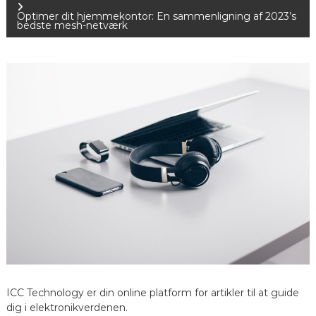
n
Optimer dit hjemmekontor: En sammenligning af 2023’s
bedste mesh-netværk
d
l
æ
g
s
n
a
v
i
ICC Technology er din online platform for artikler til at guide
dig i elektronikverdenen.