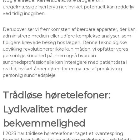
Nogle enheder kan endda advare brugere om
uregelmæssige hjerterytmer, hvilket potentielt kan redde liv
ved tidlig indgriben.
Derudover ser vi fremkomsten af bærbare apparater, der kan
administrere medicin eller udføre komplekse analyser, som
tidligere krævede besøg hos lægen. Denne teknologiske
udvikling revolutionerer ikke kun måden, vi opfatter vores
personlige sundhed på, men også hvordan
sundhedsprofessionelle kan interagere med patientdata i
realtid, hvilket åbner døren for en ny æra af proaktiv og
personlig sundhedspleje.
Trådløse høretelefoner:
Lydkvalitet møder
bekvemmelighed
I 2023 har trådløse høretelefoner taget et kvantespring
fremad, hvor lydkvalitet og bekvemmelighed nu går hånd i