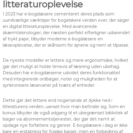
litteraturoplevelse
I 2023 har e-bogslæsere cementeret deres plads som
uundværlige værktøjer for bogelskere verden over, der søger
en digital litteraturoplevelse. Med avancerede
skærmteknologier, der næsten perfekt efterligner udseendet
af trykt papir, tilbyder moderne e-bogslæsere en
læseoplevelse, der er skånsom for øjnene og nem at tilpasse.
De nyeste modeller er lettere og mere ergonomiske, hvilket
gør det muligt at holde timevis af læsning uden ubehag.
Desuden har e-bogslæserne udvidet deres funktionalitet
med integrerede ordbøger, noter og muligheden for at
synkronisere læsevaner på tværs af enheder.
Dette gør det lettere end nogensinde at dykke ned i
litteraturens verden, uanset hvor man befinder sig. Som en
bonus tilbyder de også adgang til et ubegrænset bibliotek af
bøger via abonnementstjenester, der gør det nemt at
opdage nye forfattere og genrer. E-bogslæsere i dag er ikke
bare en erstatning for fysiske bøger, men en forbedring af