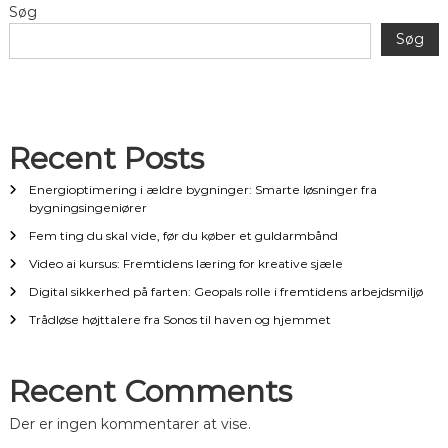
Søg
i
Søg
l
i
Recent Posts
n
Energioptimering i ældre bygninger: Smarte løsninger fra
d
bygningsingeniører
Fem ting du skal vide, før du køber et guldarmbånd
l
Video ai kursus: Fremtidens læring for kreative sjæle
Digital sikkerhed på farten: Geopals rolle i fremtidens arbejdsmiljø
æ
Trådløse højttalere fra Sonos til haven og hjemmet
g
Recent Comments
Der er ingen kommentarer at vise.