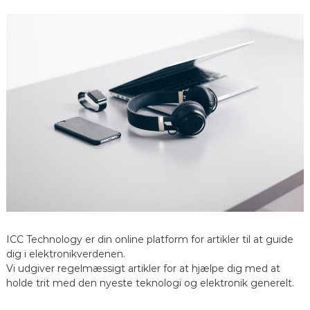
a
v
i
g
a
t
i
o
ICC Technology er din online platform for artikler til at guide
dig i elektronikverdenen.
n
Vi udgiver regelmæssigt artikler for at hjælpe dig med at
holde trit med den nyeste teknologi og elektronik generelt.
t