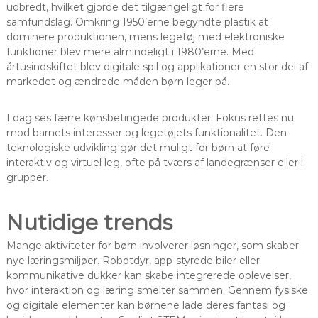
udbredt, hvilket gjorde det tilgængeligt for flere
samfundslag. Omkring 1950’erne begyndte plastik at
dominere produktionen, mens legetøj med elektroniske
funktioner blev mere almindeligt i 1980’erne. Med
årtusindskiftet blev digitale spil og applikationer en stor del af
markedet og ændrede måden børn leger på.
I dag ses færre kønsbetingede produkter. Fokus rettes nu
mod barnets interesser og legetøjets funktionalitet. Den
teknologiske udvikling gør det muligt for børn at føre
interaktiv og virtuel leg, ofte på tværs af landegrænser eller i
grupper.
Nutidige trends
Mange aktiviteter for børn involverer løsninger, som skaber
nye læringsmiljøer. Robotdyr, app-styrede biler eller
kommunikative dukker kan skabe integrerede oplevelser,
hvor interaktion og læring smelter sammen. Gennem fysiske
og digitale elementer kan børnene lade deres fantasi og