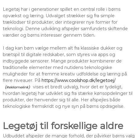
Legetøj har i generationer spillet en central rolle i børns
opvækst og læring. Udvalget strækker sig fra simple
træklodser til produkter, der integrerer nye former for
teknologi. Denne udvikling afspejler samfundets skiftende
værdier og børns interesser gennem tiden.
I dag kan børn vælge mellem alt fra klassiske dukker og
brætspil til digitale redskaber, som styres via apps og
indbyggede sensorer. Mange produkter kombinerer de
traditionelle elementer med nutidens teknologiske
muligheder for at fremme kreativ udfoldelse og læring på
flere niveauer. På
https://www.coolshop.dk/legetoej/
vises et bredt udvalg, hvor det er tydeligt,
hvordan legetøj har udviklet sig fra stærke kønsopdelinger til
produkter, der henvender sig til alle. Her afspejles både
teknologiske fremskridt og nye syn på børns opdragelse.
Legetøj til forskellige aldre
Udbuddet afspejler de mange forhold, der påvirker børns valg