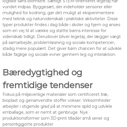
logiske sans blomstre. Særligt STEM-orienteret legetøj har
vundet indpas. Byggesæt, der indeholder sensorer eller
mulighed for kodning, gør det muligt at eksperimentere
med teknik og naturvidenskab i praktiske aktiviteter. Disse
typer produkter findes i dag både i skoler og hjem og anses
som en vej til at vække og støtte børns interesse for
videnskab tidligt. Derudover bliver legetøj, der lægger vægt
på samarbejde, problemløsning og sociale kompetencer,
stadig mere populært. Det giver børn chancen for at udvikle
både faglige og sociale evner gennem leg og interaktion.
Bæredygtighed og
fremtidige tendenser
Fokus på miljøvenlige materialer som certificeret træ,
bioplast og genanvendte stoffer vokser. Virksomheder
arbejder i stigende grad på at minimere spild og udvikle
emballage, som er nemt at genbruge. Nye
produktionsformer som 3D-print tillader små serier og
personliggjorte produkter.