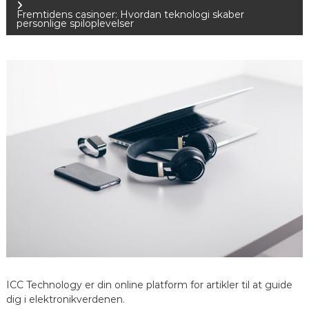
n
Fremtidens casinoer: Hvordan teknologi skaber
personlige spiloplevelser
d
l
æ
g
s
n
a
v
i
ICC Technology er din online platform for artikler til at guide
dig i elektronikverdenen.