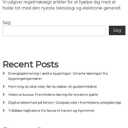
g
Vi udgiver regelmæssigt artikler for at hjælpe dig med at
holde trit med den nyeste teknologi og elektronik generelt.
a
Søg
t
Søg
i
o
Recent Posts
n
Energioptimering i ældre bygninger: Smarte løsninger fra
bygningsingeniører
Fem ting du skal vide, før du køber et guldarmbånd
Video ai kursus: Fremtidens læring for kreative sjæle
Digital sikkerhed på farten: Geopals rolle i fremtidens arbejdsmiljø
Trådløse højttalere fra Sonos til haven og hjemmet