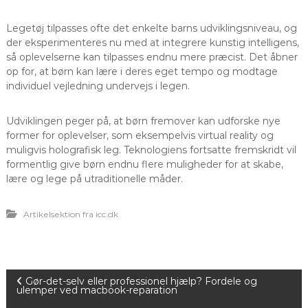
Legetøj tilpasses ofte det enkelte barns udviklingsniveau, og
der eksperimenteres nu med at integrere kunstig intelligens,
så oplevelserne kan tilpasses endnu mere præcist. Det åbner
op for, at børn kan lære i deres eget tempo og modtage
individuel vejledning undervejs i legen.
Udviklingen peger på, at børn fremover kan udforske nye
former for oplevelser, som eksempelvis virtual reality og
muligvis holografisk leg. Teknologiens fortsatte fremskridt vil
formentlig give børn endnu flere muligheder for at skabe,
lære og lege på utraditionelle måder.
Artikelsektion fra icc.dk
I
Gør-det-selv eller professionel hjælp? Fordele og
ulemper ved macbook-reparation