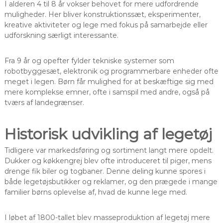
I alderen 4 til 8 år vokser behovet for mere udfordrende
muligheder. Her bliver konstruktionssæt, eksperimenter,
kreative aktiviteter og lege med fokus på samarbejde eller
udforskning særligt interessante.
Fra 9 år og opefter fylder tekniske systemer som
robotbyggesæt, elektronik og programmerbare enheder ofte
meget i legen. Børn får mulighed for at beskæftige sig med
mere komplekse emner, ofte i samspil med andre, også på
tværs af landegrænser.
Historisk udvikling af legetøj
Tidligere var markedsføring og sortiment langt mere opdelt.
Dukker og køkkengrej blev ofte introduceret til piger, mens
drenge fik biler og togbaner. Denne deling kunne spores i
både legetøjsbutikker og reklamer, og den prægede i mange
familier børns oplevelse af, hvad de kunne lege med.
I løbet af 1800-tallet blev masseproduktion af legetøj mere