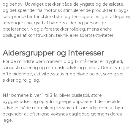
og behov. Udvalget dækker både de yngste og de ældste,
og det spænder fra motorisk stimulerende produkter til byg-
selv-produkter for større børn og teenagere. Valget af legetøj
afhænger i høj grad af barnets alder og personlige
præferencer. Nogle foretrækker rolleleg, mens andre
opsluges af konstruktion, teknik eller sportsaktiviteter.
Aldersgrupper og interesser
For de mindste børn mellem 0 og 12 måneder er tryghed,
sansestimulering og motorisk udvikling i fokus. Derfor vælges
ofte bideringe, aktivitetsstativer og bløde bolde, som giver
sikker og rolig leg.
Når børnene bliver 1 til 3 år, bliver puslespil, store
byggeklodser og oprydningslege populære. I denne alder
udvikles både motorik og kreativitet, samtidig med at børn
begynder at efterligne voksnes dagligdag gennem deres
lege.